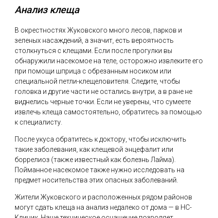
Анализ клеща
В окрестностях Жуковского много лесов, парков и
зеленых насаждений, а значит, есть вероятность
столкнуться с клещами. Если после прогулки вы
обнаружили насекомое на теле, осторожно извлеките его
при помощи шприца с обрезанным носиком или
специальной петли-клещеловителя. Следите, чтобы
головка и другие части не остались внутри, а в ране не
виднелись черные точки. Если не уверены, что сумеете
извлечь клеща самостоятельно, обратитесь за помощью
к специалисту.
После укуса обратитесь к доктору, чтобы исключить
такие заболевания, как клещевой энцефалит или
боррелиоз (также известный как болезнь Лайма).
Пойманное насекомое также нужно исследовать на
предмет носительства этих опасных заболеваний.
Жители Жуковского и расположенных рядом районов
могут сдать клеща на анализ недалеко от дома — в НС-
Клиник. Наше техническое оснащение позволяет