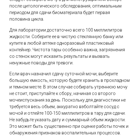
после цитологического обследования, оптимальным
периодом для сдачи биоматериала будет первая
половина цикла.
Для лаборатории достаточно всего 100 миллилитров
жидкости. Соберите ее в чистую стеклянную банку или
купите в любой аптеке одноразовый пластиковый
контейнер. Чистота тары особенно важна, загрязнения
со стенок могут исказить результаты и вызвать
ненужные поводы для тревоги.
Если врач назначил сдачу суточной мочи, выберите
большую емкость, которую будете хранить в прохладном
и темном месте. В этом случае собирать утреннюю мочу
не стоит, приступайте к сбору, начиная со второго
мочеиспускания за день. Поскольку для диагностики не
требуется весь объем, аккуратно взболтайте сосуд с
мочой и отлейте 100-150 миллилитров в тару для сдачи.
Не забудьте указать дату и суммарный объем жидкости.
Это может быть существенно при оценке работы почек и
обнаружения признаков воспалительных процессов.