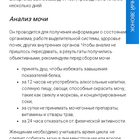
ОБРАТНЫЙ ЗВОНОК
несколько дней.
Анализ мочи
Он проводится для получения информации о состоянии
организма, работе выделительной системы, здоровье
почек, других внутренних органов. Чтобы анализ не
пришлось пересдавать, а результаты получились
объективными, рекомендуем перед сбором мочи:
принять душ, чтобы избежать завышения
показателей белка;
за 12 часов не употреблять алкогольные напитки,
соленую пищу, овощи, способные окрасить мочу,
такие как свеклу и морковь, и концентрированные
соки;
за сутки не принимать мочегонные препараты,
витамины и отвары трав;
за 24 часа отказаться от физической активности.
Женщинам необходимо учитывать время цикла: не
следует собирать мочу в дни менструации или вскоре